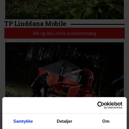
TP Linddana Mobile
Klik og læs vores produktkatalog
Samtykke
Detaljer
Om