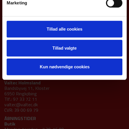
Marketing
Tillad alle cookies
Tillad valgte
Afdelinger
Kun nødvendige cookies
Valtec Holmsland
Bandsbyvej 11, Kloster
6950 Ringkøbing
Tlf.: 97 33 72 11
valtec@valtec.dk
CVR: 39 00 69 79
ÅBNINGSTIDER
Butik