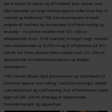
Der er behov for robust og driftssikkert grej i skoven, hvor
både naturpleje og tunge rydningsopgaver stiller store krav til
materiel og holdbarhed. TMC Cancela producerer et bredt
program af mulchere og skovknusere til effektiv rydning og
knusning – fra lettere modeller med 125–180 cm
arbejdsbredde til 40–70 hk traktorer, til meget tungt materiel
med arbejdsbredder op til 250 cm og et effektbehov på 360–
400 hk. Der findes desuden flere modeller med 125–200 cm
arbejdsbredde til mellemklassetraktorer og alsidige
skovopgaver.
TMC Cancela tilbyder også grove knusere og stubfræsere til
krævende opgaver som rydning i tætte bevoksninger, arbejde
i juletræskulturer og stødfræsning, hvor effektbehovet typisk
ligger på 200–400 hk afhængig af arbejdsbredde,
materialemængde og opgavetype.