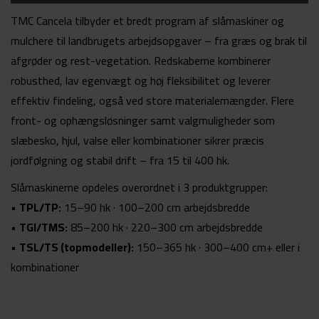
TMC Cancela tilbyder et bredt program af slåmaskiner og
mulchere til landbrugets arbejdsopgaver – fra græs og brak til
afgrøder og rest-vegetation. Redskaberne kombinerer
robusthed, lav egenvægt og høj fleksibilitet og leverer
effektiv findeling, også ved store materialemængder. Flere
front- og ophængsløsninger samt valgmuligheder som
slæbesko, hjul, valse eller kombinationer sikrer præcis
jordfølgning og stabil drift – fra 15 til 400 hk.
Slåmaskinerne opdeles overordnet i 3 produktgrupper:
•
TPL/TP:
15–90 hk · 100–200 cm arbejdsbredde
•
TGI/TMS:
85–200 hk · 220–300 cm arbejdsbredde
•
TSL/TS (topmodeller):
150–365 hk · 300–400 cm+ eller i
kombinationer