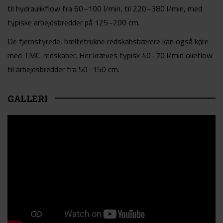
til hydraulikflow fra 60–100 l/min, til 220–380 l/min, med
typiske arbejdsbredder på 125–200 cm.
De fjernstyrede, bæltetrukne redskabsbærere kan også køre
med TMC-redskaber. Her kræves typisk 40–70 l/min olieflow
til arbejdsbredder fra 50–150 cm.
GALLERI